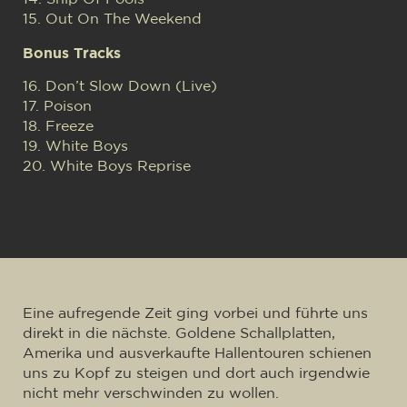
15. Out On The Weekend
Bonus Tracks
16. Don’t Slow Down (Live)
17. Poison
18. Freeze
19. White Boys
20. White Boys Reprise
Eine aufregende Zeit ging vorbei und führte uns
direkt in die nächste. Goldene Schallplatten,
Amerika und ausverkaufte Hallentouren schienen
uns zu Kopf zu steigen und dort auch irgendwie
nicht mehr verschwinden zu wollen.