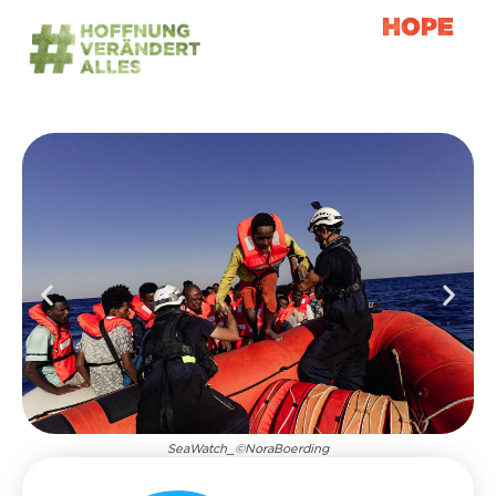
SeaWatch_©NoraBoerding